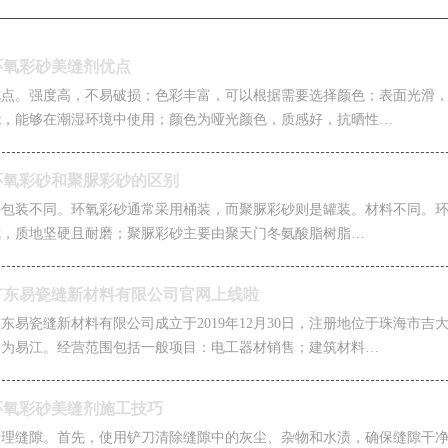
环氧彩砂美缝剂优点
优点。强度高，不易破损；色彩丰富，可以根据需要选择颜色；表面光滑
能，能够在潮湿环境中使用；颜色为哑光颜色，质感好，抗晒性…
环氧彩砂和聚脲彩砂的区别
外包装不同。环氧彩砂通常采用桶装，而聚脲彩砂则是罐装。材料不同。环
成，质地坚硬且耐磨；聚脲彩砂主要由聚天门冬氨酸脂树脂…
广东易瓷缝新材料有限公司官网上线啦
东易瓷缝新材料有限公司成立于2019年12月30日，注册地位于珠海市吉大
人为易江。经营范围包括一般项目：电工器材销售；建筑材料…
环氧彩砂美缝剂施工技巧
清理缝隙。首先，使用铲刀清除缝隙中的灰尘、杂物和水渍，确保缝隙干