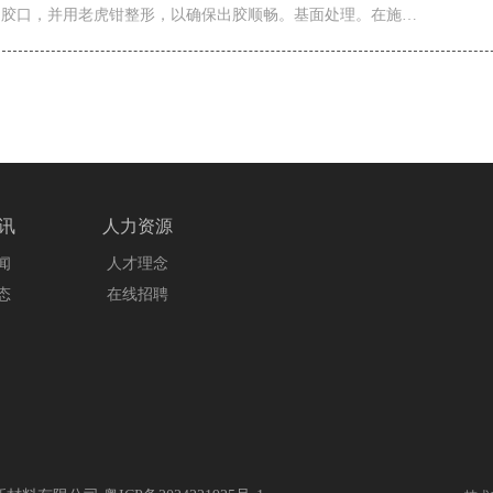
出胶口，并用老虎钳整形，以确保出胶顺畅。基面处理。在施…
讯
人力资源
闻
人才理念
态
在线招聘